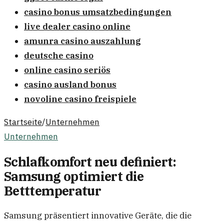
casino bonus umsatzbedingungen
live dealer casino online
amunra casino auszahlung
deutsche casino
online casino seriös
casino ausland bonus
novoline casino freispiele
Startseite
/
Unternehmen
Unternehmen
Schlafkomfort neu definiert:
Samsung optimiert die
Betttemperatur
Samsung präsentiert innovative Geräte, die die