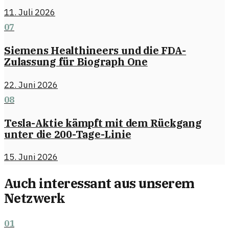
11. Juli 2026
07
Siemens Healthineers und die FDA-
Zulassung für Biograph One
22. Juni 2026
08
Tesla-Aktie kämpft mit dem Rückgang
unter die 200-Tage-Linie
15. Juni 2026
Auch interessant aus unserem
Netzwerk
01