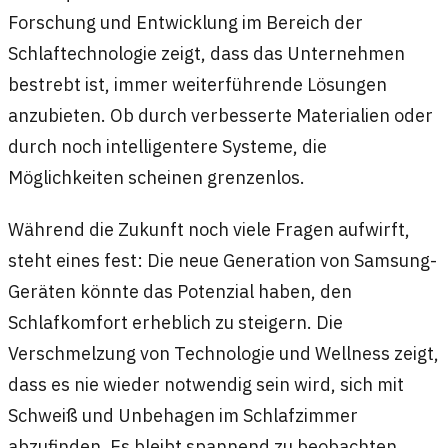
Forschung und Entwicklung im Bereich der
Schlaftechnologie zeigt, dass das Unternehmen
bestrebt ist, immer weiterführende Lösungen
anzubieten. Ob durch verbesserte Materialien oder
durch noch intelligentere Systeme, die
Möglichkeiten scheinen grenzenlos.
Während die Zukunft noch viele Fragen aufwirft,
steht eines fest: Die neue Generation von Samsung-
Geräten könnte das Potenzial haben, den
Schlafkomfort erheblich zu steigern. Die
Verschmelzung von Technologie und Wellness zeigt,
dass es nie wieder notwendig sein wird, sich mit
Schweiß und Unbehagen im Schlafzimmer
abzufinden. Es bleibt spannend zu beobachten,