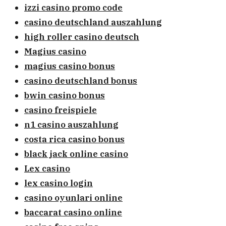
izzi casino promo code
casino deutschland auszahlung
high roller casino deutsch
Magius casino
magius casino bonus
casino deutschland bonus
bwin casino bonus
casino freispiele
n1 casino auszahlung
costa rica casino bonus
black jack online casino
Lex casino
lex casino login
casino oyunlari online
baccarat casino online