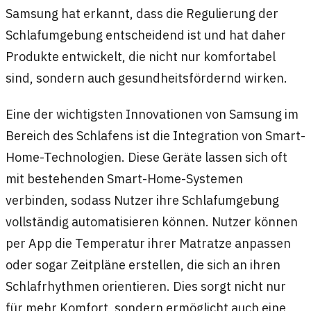
Samsung hat erkannt, dass die Regulierung der
Schlafumgebung entscheidend ist und hat daher
Produkte entwickelt, die nicht nur komfortabel
sind, sondern auch gesundheitsfördernd wirken.
Eine der wichtigsten Innovationen von Samsung im
Bereich des Schlafens ist die Integration von Smart-
Home-Technologien. Diese Geräte lassen sich oft
mit bestehenden Smart-Home-Systemen
verbinden, sodass Nutzer ihre Schlafumgebung
vollständig automatisieren können. Nutzer können
per App die Temperatur ihrer Matratze anpassen
oder sogar Zeitpläne erstellen, die sich an ihren
Schlafrhythmen orientieren. Dies sorgt nicht nur
für mehr Komfort, sondern ermöglicht auch eine