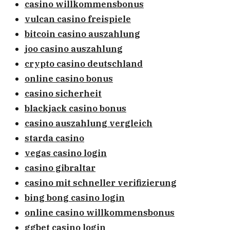
casino willkommensbonus
vulcan casino freispiele
bitcoin casino auszahlung
joo casino auszahlung
crypto casino deutschland
online casino bonus
casino sicherheit
blackjack casino bonus
casino auszahlung vergleich
starda casino
vegas casino login
casino gibraltar
casino mit schneller verifizierung
bing bong casino login
online casino willkommensbonus
ggbet casino login