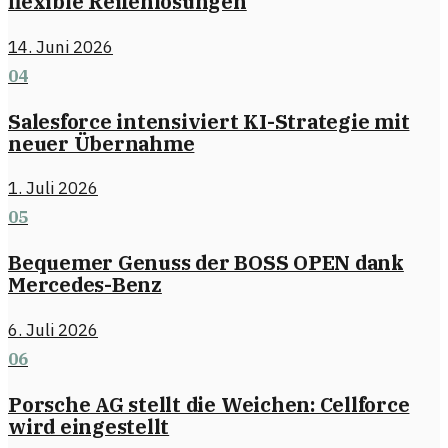
flexible Reifenlösungen
14. Juni 2026
04
Salesforce intensiviert KI-Strategie mit
neuer Übernahme
1. Juli 2026
05
Bequemer Genuss der BOSS OPEN dank
Mercedes-Benz
6. Juli 2026
06
Porsche AG stellt die Weichen: Cellforce
wird eingestellt