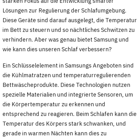
starken Fokus auf die Entwicklung smarter
Lösungen zur Regulierung der Schlafumgebung.
Diese Geräte sind darauf ausgelegt, die Temperatur
im Bett zu steuern und so nächtliches Schwitzen zu
verhindern. Aber was genau bietet Samsung und
wie kann dies unseren Schlaf verbessern?
Ein Schlüsselelement in Samsungs Angeboten sind
die Kühlmatratzen und temperaturregulierenden
Bettwäscheprodukte. Diese Technologien nutzen
spezielle Materialien und integrierte Sensoren, um
die Körpertemperatur zu erkennen und
entsprechend zu reagieren. Beim Schlafen kann die
Temperatur des Körpers stark schwanken, und
gerade in warmen Nächten kann dies zu