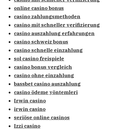
online casino bonus
casino zahlungsmethoden
casino mit schneller verifizierung
casino auszahlung erfahrungen
casino schweiz bonus
casino schnelle einzahlung
sol casino freispiele
casino bonus vergleich
casino ohne einzahlung
bassbet casino auszahlung
casino ödeme yöntemleri
Irwin casino
irwin casino
seriöse online casinos
Izzi casino