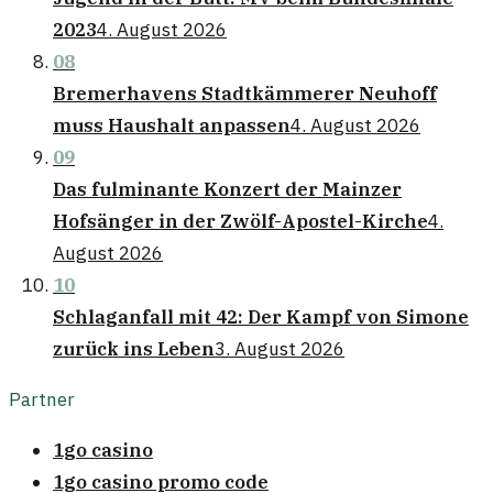
2023
4. August 2026
08
Bremerhavens Stadtkämmerer Neuhoff
muss Haushalt anpassen
4. August 2026
09
Das fulminante Konzert der Mainzer
Hofsänger in der Zwölf-Apostel-Kirche
4.
August 2026
10
Schlaganfall mit 42: Der Kampf von Simone
zurück ins Leben
3. August 2026
Partner
1go casino
1go casino promo code