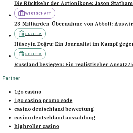
Die Rückkehr der Actionikone: Jason Stathams
WIRTSCHAFT
23-Milliarden-Übernahme von Abbott: Auswi
POLITIK
Hüseyin Doğru: Ein Journalist im Kampf gege
POLITIK
Russland besiegen: Ein realistischer Ansatz
25
Partner
1go casino
1go casino promo code
casino deutschland bewertung
casino deutschland auszahlung
highroller casino