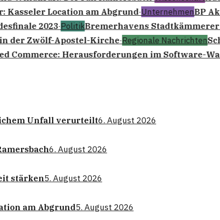
r: Kasseler Location am Abgrund
·
Unternehmen
BP Akt
esfinale 2023
·
Politik
Bremerhavens Stadtkämmerer N
n der Zwölf-Apostel-Kirche
·
Regionale Nachrichten
Sch
ed Commerce: Herausforderungen im Software-Wa
ichem Unfall verurteilt
6. August 2026
 Ramersbach
6. August 2026
it stärken
5. August 2026
cation am Abgrund
5. August 2026