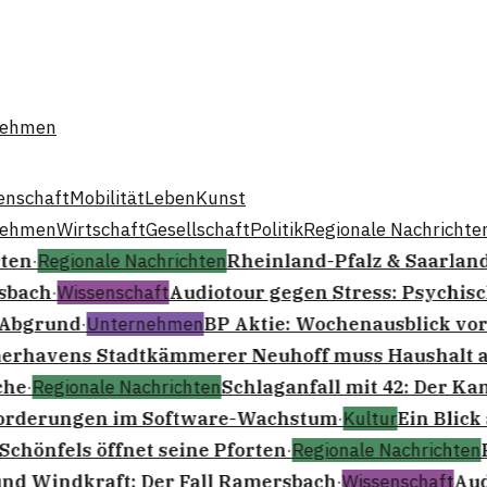
nehmen
enschaft
Mobilität
Leben
Kunst
nehmen
Wirtschaft
Gesellschaft
Politik
Regionale Nachrichte
ten
·
Regionale Nachrichten
Rheinland-Pfalz & Saarland:
sbach
·
Wissenschaft
Audiotour gegen Stress: Psychisc
 Abgrund
·
Unternehmen
BP Aktie: Wochenausblick vor 
rhavens Stadtkämmerer Neuhoff muss Haushalt a
he
·
Regionale Nachrichten
Schlaganfall mit 42: Der Ka
orderungen im Software-Wachstum
·
Kultur
Ein Blick 
hönfels öffnet seine Pforten
·
Regionale Nachrichten
R
d Windkraft: Der Fall Ramersbach
·
Wissenschaft
Audi