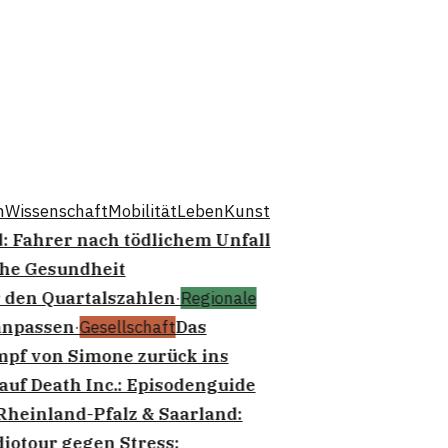
n
Wissenschaft
Mobilität
Leben
Kunst
 Fahrer nach tödlichem Unfall
he Gesundheit
den Quartalszahlen
·
Regionale
npassen
·
Gesellschaft
Das
mpf von Simone zurück ins
auf Death Inc.: Episodenguide
heinland-Pfalz & Saarland:
otour gegen Stress: