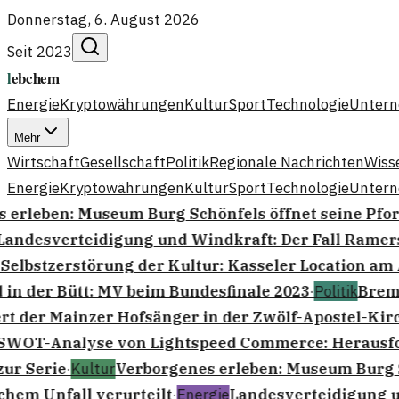
Donnerstag, 6. August 2026
Seit 2023
l
ebchem
Energie
Kryptowährungen
Kultur
Sport
Technologie
Unter
Mehr
Wirtschaft
Gesellschaft
Politik
Regionale Nachrichten
Wiss
Energie
Kryptowährungen
Kultur
Sport
Technologie
Unter
erleben: Museum Burg Schönfels öffnet seine Pfor
andesverteidigung und Windkraft: Der Fall Ramer
Selbstzerstörung der Kultur: Kasseler Location am
in der Bütt: MV beim Bundesfinale 2023
·
Politik
Breme
t der Mainzer Hofsänger in der Zwölf-Apostel-Kirc
WOT-Analyse von Lightspeed Commerce: Herausf
ur Serie
·
Kultur
Verborgenes erleben: Museum Burg Sc
hem Unfall verurteilt
·
Energie
Landesverteidigung un