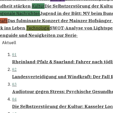
heit stärken
·
Kultur
Die Selbstzerstörung der Kultu
gionale Nachrichten
Jugend in der Bütt: MV beim Bund
aft
Das fulminante Konzert der Mainzer Hofsänger i
 ins Leben
·
Technologie
SWOT-Analyse von Lightspe
enguide und Neuigkeiten zur Serie
·
Aktuell
01
Rheinland-Pfalz & Saarland: Fahrer nach tödl
02
Landesverteidigung und Windkraft: Der Fall
03
Audiotour gegen Stress: Psychische Gesundhe
04
Die Selbstzerstörung der Kultur: Kasseler Lo