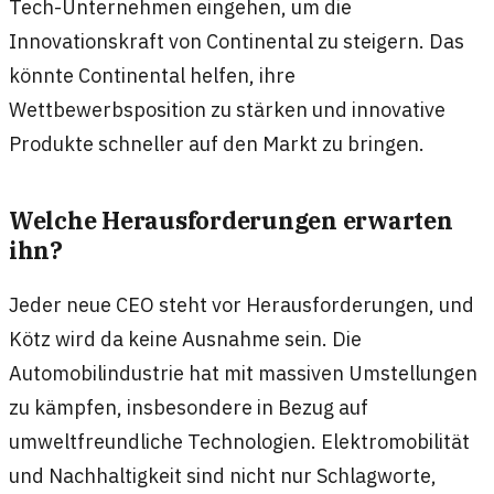
Tech-Unternehmen eingehen, um die
Innovationskraft von Continental zu steigern. Das
könnte Continental helfen, ihre
Wettbewerbsposition zu stärken und innovative
Produkte schneller auf den Markt zu bringen.
Welche Herausforderungen erwarten
ihn?
Jeder neue CEO steht vor Herausforderungen, und
Kötz wird da keine Ausnahme sein. Die
Automobilindustrie hat mit massiven Umstellungen
zu kämpfen, insbesondere in Bezug auf
umweltfreundliche Technologien. Elektromobilität
und Nachhaltigkeit sind nicht nur Schlagworte,