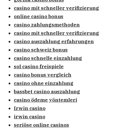
casino mit schneller verifizierung
online casino bonus
casino zahlungsmethoden
casino mit schneller verifizierung
casino auszahlung erfahrungen
casino schweiz bonus
casino schnelle einzahlung
sol casino freispiele
casino bonus vergleich
casino ohne einzahlung
bassbet casino auszahlung
casino ödeme yöntemleri
Irwin casino
irwin casino
seriöse online casinos