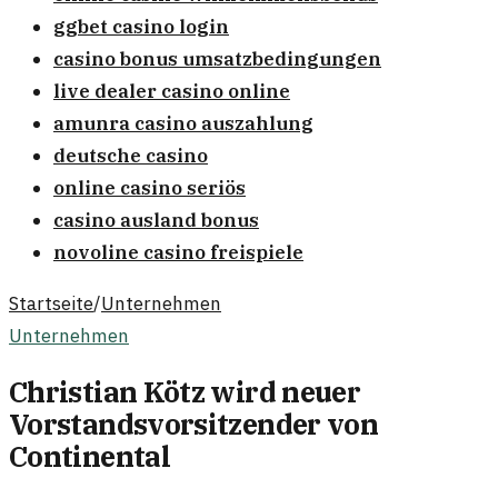
ggbet casino login
casino bonus umsatzbedingungen
live dealer casino online
amunra casino auszahlung
deutsche casino
online casino seriös
casino ausland bonus
novoline casino freispiele
Startseite
/
Unternehmen
Unternehmen
Christian Kötz wird neuer
Vorstandsvorsitzender von
Continental