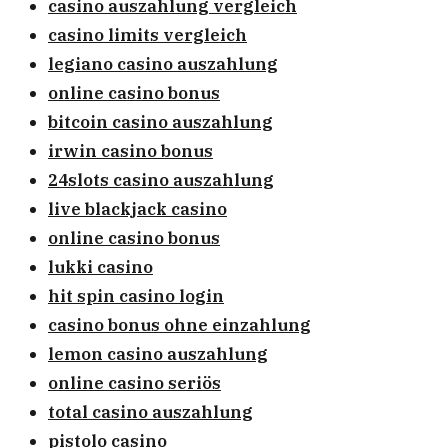
casino auszahlung vergleich
casino limits vergleich
legiano casino auszahlung
online casino bonus
bitcoin casino auszahlung
irwin casino bonus
24slots casino auszahlung
live blackjack casino
online casino bonus
lukki casino
hit spin casino login
casino bonus ohne einzahlung
lemon casino auszahlung
online casino seriös
total casino auszahlung
pistolo casino