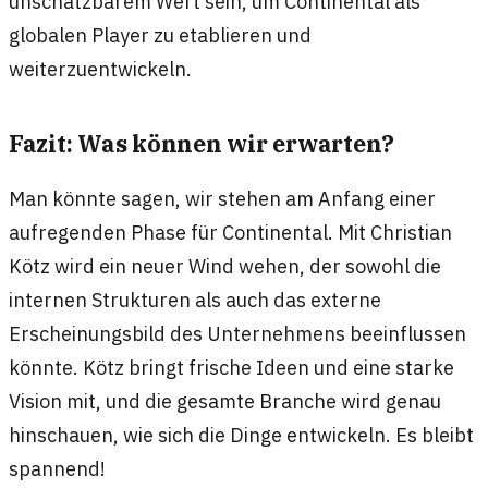
unschätzbarem Wert sein, um Continental als
globalen Player zu etablieren und
weiterzuentwickeln.
Fazit: Was können wir erwarten?
Man könnte sagen, wir stehen am Anfang einer
aufregenden Phase für Continental. Mit Christian
Kötz wird ein neuer Wind wehen, der sowohl die
internen Strukturen als auch das externe
Erscheinungsbild des Unternehmens beeinflussen
könnte. Kötz bringt frische Ideen und eine starke
Vision mit, und die gesamte Branche wird genau
hinschauen, wie sich die Dinge entwickeln. Es bleibt
spannend!