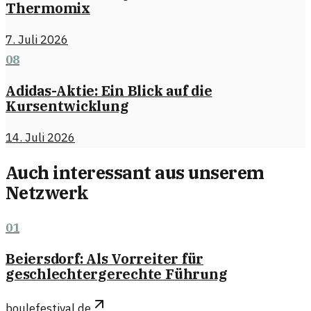
Thermomix
7. Juli 2026
08
Adidas-Aktie: Ein Blick auf die
Kursentwicklung
14. Juli 2026
Auch interessant aus unserem
Netzwerk
01
Beiersdorf: Als Vorreiter für
geschlechtergerechte Führung
boulefestival.de