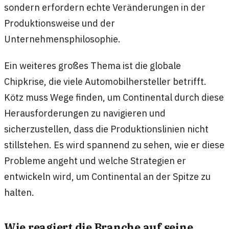
sondern erfordern echte Veränderungen in der
Produktionsweise und der
Unternehmensphilosophie.
Ein weiteres großes Thema ist die globale
Chipkrise, die viele Automobilhersteller betrifft.
Kötz muss Wege finden, um Continental durch diese
Herausforderungen zu navigieren und
sicherzustellen, dass die Produktionslinien nicht
stillstehen. Es wird spannend zu sehen, wie er diese
Probleme angeht und welche Strategien er
entwickeln wird, um Continental an der Spitze zu
halten.
Wie reagiert die Branche auf seine