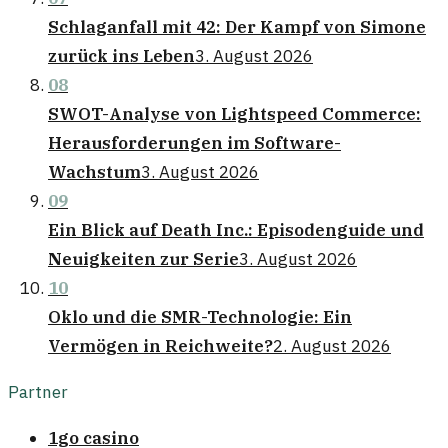
Schlaganfall mit 42: Der Kampf von Simone
zurück ins Leben
3. August 2026
08
SWOT-Analyse von Lightspeed Commerce:
Herausforderungen im Software-
Wachstum
3. August 2026
09
Ein Blick auf Death Inc.: Episodenguide und
Neuigkeiten zur Serie
3. August 2026
10
Oklo und die SMR-Technologie: Ein
Vermögen in Reichweite?
2. August 2026
Partner
1go casino