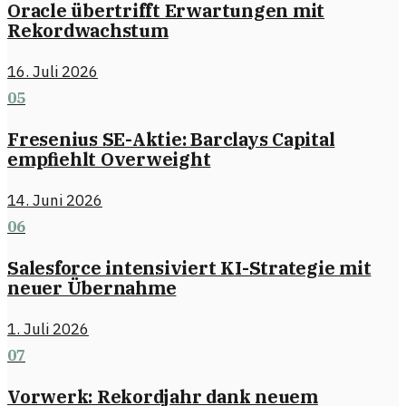
Oracle übertrifft Erwartungen mit
Rekordwachstum
16. Juli 2026
05
Fresenius SE-Aktie: Barclays Capital
empfiehlt Overweight
14. Juni 2026
06
Salesforce intensiviert KI-Strategie mit
neuer Übernahme
1. Juli 2026
07
Vorwerk: Rekordjahr dank neuem