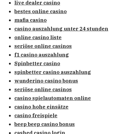
live dealer casino
bestes online casino
mafia casino
casino auszahlung unter 24 stunden
online casino liste
seriöse online casinos
f1 casino auszahlung
Spinbetter casino
spinbetter casino auszahlung
wunderino casino bonus
seriöse online casinos
casino spielautomaten online
casino hohe einsätze
casino freispiele
beep beep casino bonus
cashed casino login