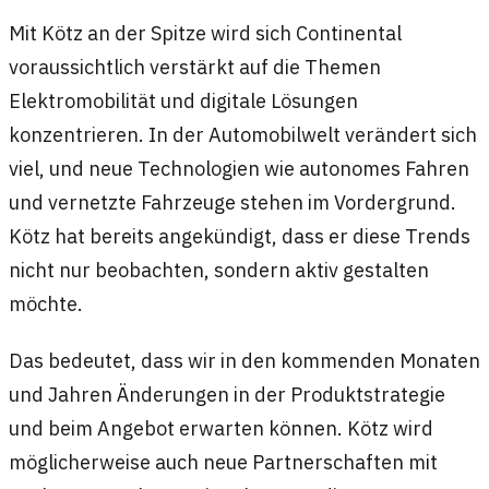
Mit Kötz an der Spitze wird sich Continental
voraussichtlich verstärkt auf die Themen
Elektromobilität und digitale Lösungen
konzentrieren. In der Automobilwelt verändert sich
viel, und neue Technologien wie autonomes Fahren
und vernetzte Fahrzeuge stehen im Vordergrund.
Kötz hat bereits angekündigt, dass er diese Trends
nicht nur beobachten, sondern aktiv gestalten
möchte.
Das bedeutet, dass wir in den kommenden Monaten
und Jahren Änderungen in der Produktstrategie
und beim Angebot erwarten können. Kötz wird
möglicherweise auch neue Partnerschaften mit