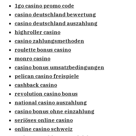
1go casino promo code
casino deutschland bewertung
casino deutschland auszahlung
highroller casino
casino zahlungsmethoden
roulette bonus casino
monro casino
casino bonus umsatzbedingungen
pelican casino freispiele
cashback casino
revolution casino bonus
national casino auszahlung
casino bonus ohne einzahlung
seriöses online casino
online casino schweiz