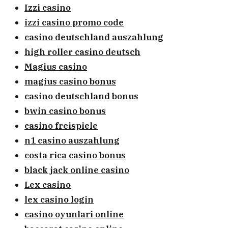
Izzi casino
izzi casino promo code
casino deutschland auszahlung
high roller casino deutsch
Magius casino
magius casino bonus
casino deutschland bonus
bwin casino bonus
casino freispiele
n1 casino auszahlung
costa rica casino bonus
black jack online casino
Lex casino
lex casino login
casino oyunlari online