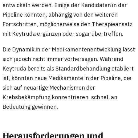
entwickeln werden. Einige der Kandidaten in der
Pipeline könnten, abhängig von den weiteren
Fortschritten, möglicherweise den Therapieansatz
mit Keytruda ergänzen oder sogar übertreffen.
Die Dynamik in der Medikamentenentwicklung lässt
sich jedoch nicht immer vorhersagen. Während
Keytruda bereits als Standardbehandlung etabliert
ist, könnten neue Medikamente in der Pipeline, die
sich auf neuartige Mechanismen der
Krebsbekämpfung konzentrieren, schnell an
Bedeutung gewinnen.
Herausforderungen und