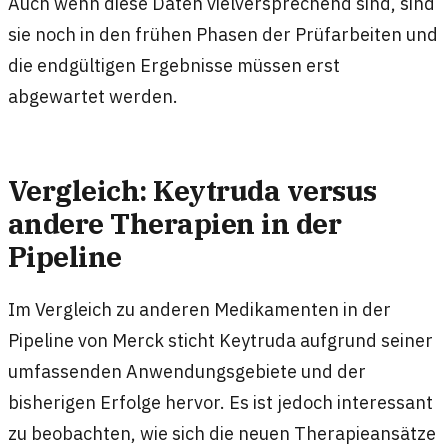
Auch wenn diese Daten vielversprechend sind, sind
sie noch in den frühen Phasen der Prüfarbeiten und
die endgültigen Ergebnisse müssen erst
abgewartet werden.
Vergleich: Keytruda versus
andere Therapien in der
Pipeline
Im Vergleich zu anderen Medikamenten in der
Pipeline von Merck sticht Keytruda aufgrund seiner
umfassenden Anwendungsgebiete und der
bisherigen Erfolge hervor. Es ist jedoch interessant
zu beobachten, wie sich die neuen Therapieansätze