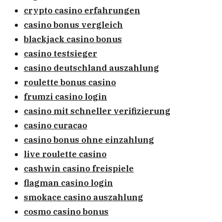
crypto casino erfahrungen
casino bonus vergleich
blackjack casino bonus
casino testsieger
casino deutschland auszahlung
roulette bonus casino
frumzi casino login
casino mit schneller verifizierung
casino curacao
casino bonus ohne einzahlung
live roulette casino
cashwin casino freispiele
flagman casino login
smokace casino auszahlung
cosmo casino bonus