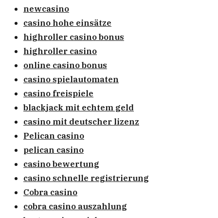
newcasino
casino hohe einsätze
highroller casino bonus
highroller casino
online casino bonus
casino spielautomaten
casino freispiele
blackjack mit echtem geld
casino mit deutscher lizenz
Pelican casino
pelican casino
casino bewertung
casino schnelle registrierung
Cobra casino
cobra casino auszahlung