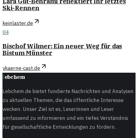
Lara Gut-Behrami reflektiert ihr letztes
Ski-Rennen
keinlaster.de
04
Bischof Wilmer: Ein neuer Weg für das
Bistum Münster
ykaerne-cast.de
l
ebchem
Lebchem.de bietet fundierte Nachrichten und Analysen
zu aktuellen Themen, die das öffentliche Interesse
wecken. Unser Ziel ist es, Leserinnen und Leser
umfassend zu informieren und ein tiefes Verständnis
für gesellschaftliche Entwicklungen zu fördern.