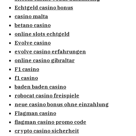
Echtgeld casino bonus
casino malta
betano casino
online slots echtgeld
Evolve casino
evolve casino erfahrungen
online casino gibraltar
F1 casino
f1 casino
baden baden casino
robocat casino freispiele
neue casino bonus ohne einzahlung
Flagman casino
flagman casino promo code
crypto casino sicherheit