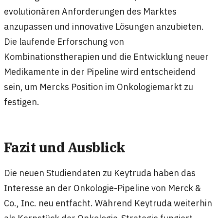
evolutionären Anforderungen des Marktes
anzupassen und innovative Lösungen anzubieten.
Die laufende Erforschung von
Kombinationstherapien und die Entwicklung neuer
Medikamente in der Pipeline wird entscheidend
sein, um Mercks Position im Onkologiemarkt zu
festigen.
Fazit und Ausblick
Die neuen Studiendaten zu Keytruda haben das
Interesse an der Onkologie-Pipeline von Merck &
Co., Inc. neu entfacht. Während Keytruda weiterhin