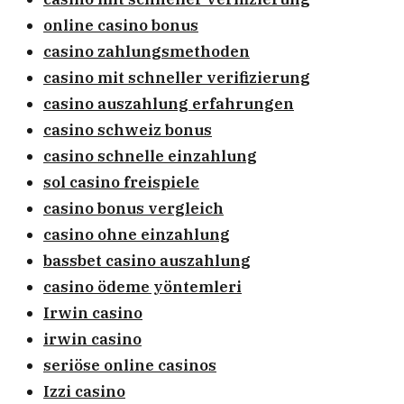
online casino bonus
casino zahlungsmethoden
casino mit schneller verifizierung
casino auszahlung erfahrungen
casino schweiz bonus
casino schnelle einzahlung
sol casino freispiele
casino bonus vergleich
casino ohne einzahlung
bassbet casino auszahlung
casino ödeme yöntemleri
Irwin casino
irwin casino
seriöse online casinos
Izzi casino