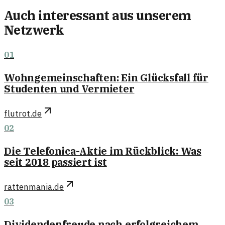
Auch interessant aus unserem
Netzwerk
01
Wohngemeinschaften: Ein Glücksfall für
Studenten und Vermieter
flutrot.de
02
Die Telefonica-Aktie im Rückblick: Was
seit 2018 passiert ist
rattenmania.de
03
Dividendenfreude nach erfolgreichem