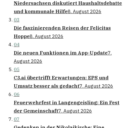
Niedersachsen diskutiert Haushaltsdebatte
und kommunale Hilfe
8. August 2026
03
Die faszinierenden Reisen der Felicitas
Hoppe
8. August 2026
04
Die neuen Funktionen im App-Update
7.
August 2026
05
C3.ai übertrifft Erwartungen: EPS und
Umsatz besser als gedacht
7. August 2026
06
Feuerwehrfest in Langengeisling: Ein Fest
der Gemeinschaft
7. August 2026
07
Gedenken in der Nikolaikirche: Eine