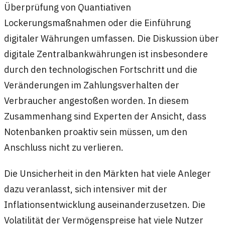
Überprüfung von Quantiativen
Lockerungsmaßnahmen oder die Einführung
digitaler Währungen umfassen. Die Diskussion über
digitale Zentralbankwährungen ist insbesondere
durch den technologischen Fortschritt und die
Veränderungen im Zahlungsverhalten der
Verbraucher angestoßen worden. In diesem
Zusammenhang sind Experten der Ansicht, dass
Notenbanken proaktiv sein müssen, um den
Anschluss nicht zu verlieren.
Die Unsicherheit in den Märkten hat viele Anleger
dazu veranlasst, sich intensiver mit der
Inflationsentwicklung auseinanderzusetzen. Die
Volatilität der Vermögenspreise hat viele Nutzer