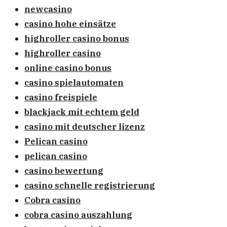
newcasino
casino hohe einsätze
highroller casino bonus
highroller casino
online casino bonus
casino spielautomaten
casino freispiele
blackjack mit echtem geld
casino mit deutscher lizenz
Pelican casino
pelican casino
casino bewertung
casino schnelle registrierung
Cobra casino
cobra casino auszahlung