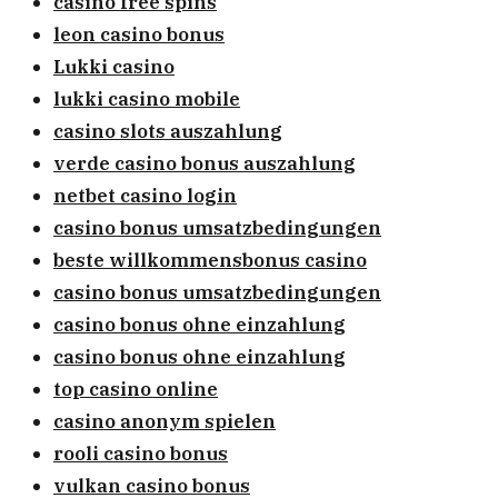
casino free spins
leon casino bonus
Lukki casino
lukki casino mobile
casino slots auszahlung
verde casino bonus auszahlung
netbet casino login
casino bonus umsatzbedingungen
beste willkommensbonus casino
casino bonus umsatzbedingungen
casino bonus ohne einzahlung
casino bonus ohne einzahlung
top casino online
casino anonym spielen
rooli casino bonus
vulkan casino bonus