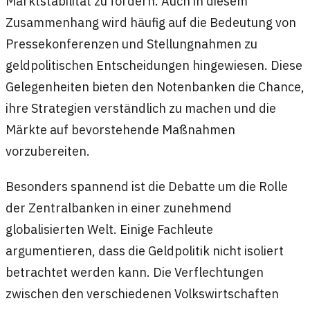
Marktstabilität zu fördern. Auch in diesem
Zusammenhang wird häufig auf die Bedeutung von
Pressekonferenzen und Stellungnahmen zu
geldpolitischen Entscheidungen hingewiesen. Diese
Gelegenheiten bieten den Notenbanken die Chance,
ihre Strategien verständlich zu machen und die
Märkte auf bevorstehende Maßnahmen
vorzubereiten.
Besonders spannend ist die Debatte um die Rolle
der Zentralbanken in einer zunehmend
globalisierten Welt. Einige Fachleute
argumentieren, dass die Geldpolitik nicht isoliert
betrachtet werden kann. Die Verflechtungen
zwischen den verschiedenen Volkswirtschaften