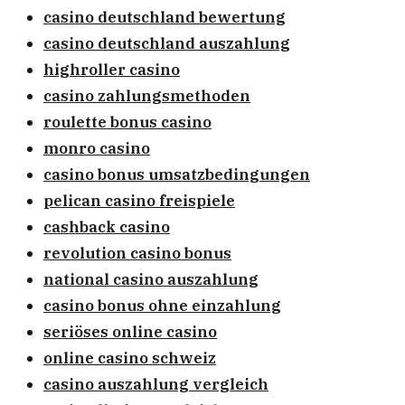
casino deutschland bewertung
casino deutschland auszahlung
highroller casino
casino zahlungsmethoden
roulette bonus casino
monro casino
casino bonus umsatzbedingungen
pelican casino freispiele
cashback casino
revolution casino bonus
national casino auszahlung
casino bonus ohne einzahlung
seriöses online casino
online casino schweiz
casino auszahlung vergleich