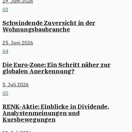
19. Juni 2026
03
Schwindende Zuversicht in der
Wohnungsbaubranche
25. Juni 2026
04
Die Euro-Zone: Ein Schritt näher zur
globalen Anerkennung?
5. Juli 2026
05
RENK-Aktie: Einblicke in Dividende,
Analystenmeinungen und
Kursbewegungen