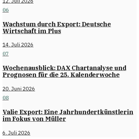
12. Juli 2026
06
Wachstum durch Export: Deutsche
Wirtschaft im Plus
14. Juli 2026
07
Wochenausblick: DAX Chartanalyse und
Prognosen für die 25. Kalenderwoche
20. Juni 2026
08
Valie Export: Eine Jahrhundertkünstlerin
im Fokus von Müller
6. Juli 2026