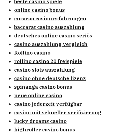
beste casino spiele
online casino bonus
curacao casino erfahrungen
baccarat casino auszahlung
deutsches online casino seriös
casino auszahlung vergleich
Rollino casino
rollino casino 20 freispiele
casino slots auszahlung
casino ohne deutsche lizenz
spinanga casino bonus
neue online casino
casino jederzeit verfügbar
casino mit schneller verifizierung
lucky dreams casino
highroller casino bonus