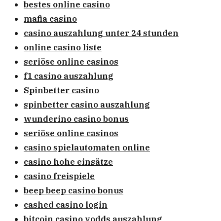
bestes online casino
mafia casino
casino auszahlung unter 24 stunden
online casino liste
seriöse online casinos
f1 casino auszahlung
Spinbetter casino
spinbetter casino auszahlung
wunderino casino bonus
seriöse online casinos
casino spielautomaten online
casino hohe einsätze
casino freispiele
beep beep casino bonus
cashed casino login
bitcoin casino vodds auszahlung