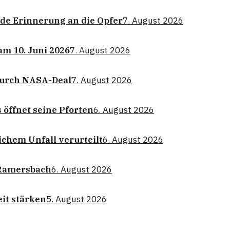
de Erinnerung an die Opfer
7. August 2026
m 10. Juni 2026
7. August 2026
 durch NASA-Deal
7. August 2026
öffnet seine Pforten
6. August 2026
ichem Unfall verurteilt
6. August 2026
 Ramersbach
6. August 2026
it stärken
5. August 2026