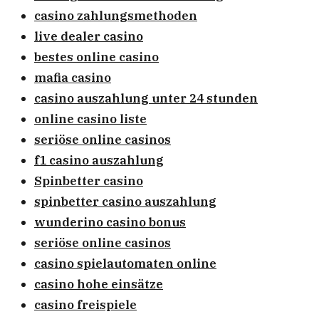
casino zahlungsmethoden
live dealer casino
bestes online casino
mafia casino
casino auszahlung unter 24 stunden
online casino liste
seriöse online casinos
f1 casino auszahlung
Spinbetter casino
spinbetter casino auszahlung
wunderino casino bonus
seriöse online casinos
casino spielautomaten online
casino hohe einsätze
casino freispiele