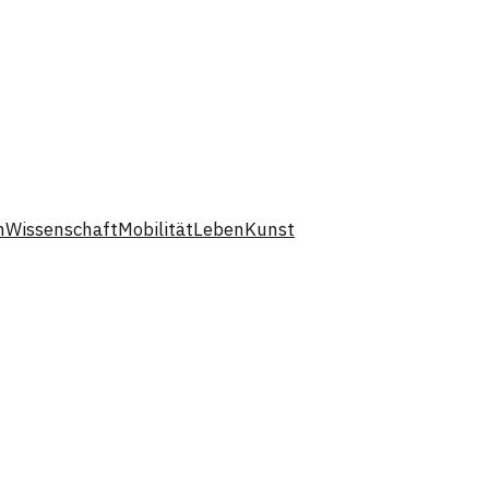
n
Wissenschaft
Mobilität
Leben
Kunst