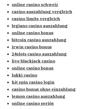
online casino schweiz
casino auszahlung vergleich
casino limits vergleich
legiano casino auszahlung
online casino bonus
bitcoin casino auszahlung
irwin casino bonus
24slots casino auszahlung
live blackjack casino
online casino bonus
lukki casino
hit spin casino login
casino bonus ohne einzahlung
lemon casino auszahlung
online casino seriös