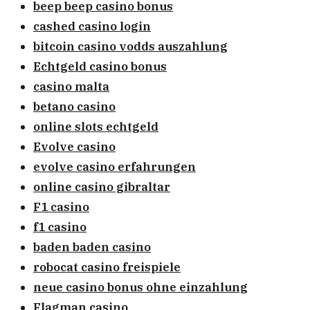
beep beep casino bonus
cashed casino login
bitcoin casino vodds auszahlung
Echtgeld casino bonus
casino malta
betano casino
online slots echtgeld
Evolve casino
evolve casino erfahrungen
online casino gibraltar
F1 casino
f1 casino
baden baden casino
robocat casino freispiele
neue casino bonus ohne einzahlung
Flagman casino