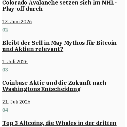
Colorado Avalanche setzen sich im NHL-
Play-off durch
13. Juni 2026
02
Bleibt der Sell in May Mythos für Bitcoin
und Aktien relevant?
1. Juli 2026
03
Coinbase Aktie und die Zukunft nach
Washingtons Entscheidung
21. Juli 2026
04
Top 3 Altcoins, die Whales in der dritten