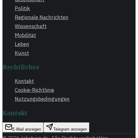
Politik
Regionale Nachrichten
Wissenschaft
Mobilität
Leben
Kunst
Rechtliches
Kontakt
Cookie-Richtlinie
Nutzungsbedingungen
Kontakt
E-Mail anzeigen
Telegram anzeigen