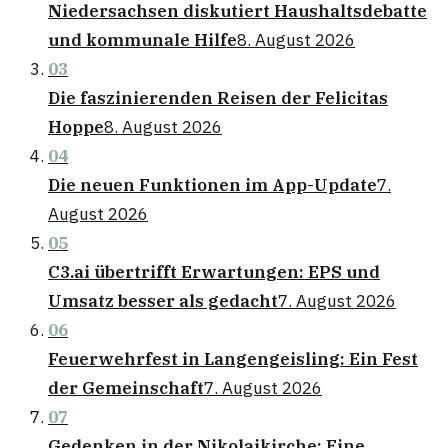
Niedersachsen diskutiert Haushaltsdebatte
und kommunale Hilfe
8. August 2026
03
Die faszinierenden Reisen der Felicitas
Hoppe
8. August 2026
04
Die neuen Funktionen im App-Update
7.
August 2026
05
C3.ai übertrifft Erwartungen: EPS und
Umsatz besser als gedacht
7. August 2026
06
Feuerwehrfest in Langengeisling: Ein Fest
der Gemeinschaft
7. August 2026
07
Gedenken in der Nikolaikirche: Eine