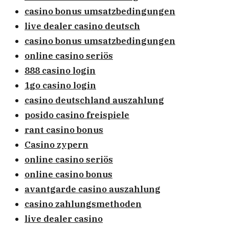
casino bonus umsatzbedingungen
live dealer casino deutsch
casino bonus umsatzbedingungen
online casino seriös
888 casino login
1go casino login
casino deutschland auszahlung
posido casino freispiele
rant casino bonus
Casino zypern
online casino seriös
online casino bonus
avantgarde casino auszahlung
casino zahlungsmethoden
live dealer casino