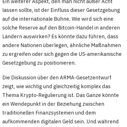
Ein weiterer Aspekt, den man nicht außer Acht
lassen sollte, ist der Einfluss dieser Gesetzgebung
auf die internationale Bühne. Wie wird sich eine
solche Reserve auf den Bitcoin-Handel in anderen
Ländern auswirken? Es könnte dazu führen, dass
andere Nationen überlegen, ähnliche Maßnahmen
zu ergreifen oder sich gegen die US-amerikanische
Gesetzgebung zu positionieren.
Die Diskussion über den ARMA-Gesetzentwurf
zeigt, wie wichtig und gleichzeitig komplex das
Thema Krypto-Regulierung ist. Das Ganze könnte
ein Wendepunkt in der Beziehung zwischen
traditionellen Finanzsystemen und dem
aufkommenden digitalen Geld sein. Und während