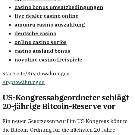
casino bonus umsatzbedingungen
live dealer casino online
amunra casino auszahlung
deutsche casino
online casino seriös
casino ausland bonus
novoline casino freispiele
Startseite
/
Kryptowährungen
Kryptowährungen
US-Kongressabgeordneter schlägt
20-jährige Bitcoin-Reserve vor
Ein neuer Gesetzesentwurf im US-Kongress könnte
die Bitcoin-Ordnung für die nächsten 20 Jahre