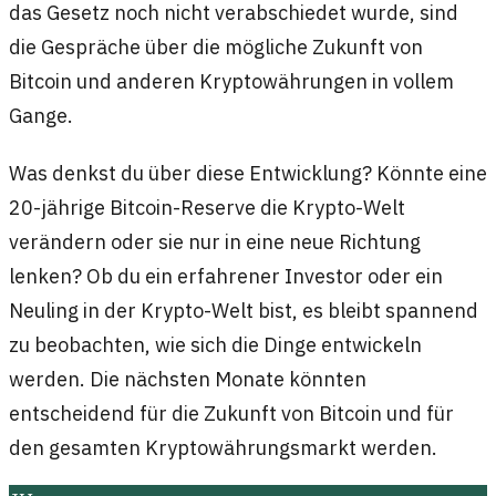
das Gesetz noch nicht verabschiedet wurde, sind
die Gespräche über die mögliche Zukunft von
Bitcoin und anderen Kryptowährungen in vollem
Gange.
Was denkst du über diese Entwicklung? Könnte eine
20-jährige Bitcoin-Reserve die Krypto-Welt
verändern oder sie nur in eine neue Richtung
lenken? Ob du ein erfahrener Investor oder ein
Neuling in der Krypto-Welt bist, es bleibt spannend
zu beobachten, wie sich die Dinge entwickeln
werden. Die nächsten Monate könnten
entscheidend für die Zukunft von Bitcoin und für
den gesamten Kryptowährungsmarkt werden.