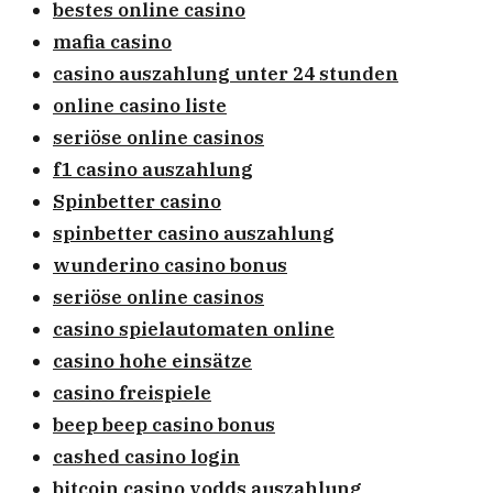
bestes online casino
mafia casino
casino auszahlung unter 24 stunden
online casino liste
seriöse online casinos
f1 casino auszahlung
Spinbetter casino
spinbetter casino auszahlung
wunderino casino bonus
seriöse online casinos
casino spielautomaten online
casino hohe einsätze
casino freispiele
beep beep casino bonus
cashed casino login
bitcoin casino vodds auszahlung