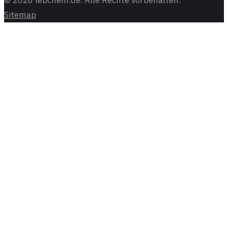
©
2026
lebchem.de
. Alle Rechte vorbehalten.
Sitemap