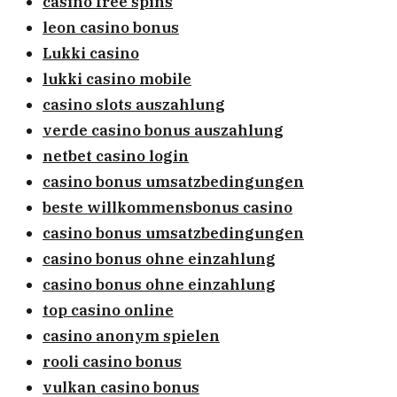
casino free spins
leon casino bonus
Lukki casino
lukki casino mobile
casino slots auszahlung
verde casino bonus auszahlung
netbet casino login
casino bonus umsatzbedingungen
beste willkommensbonus casino
casino bonus umsatzbedingungen
casino bonus ohne einzahlung
casino bonus ohne einzahlung
top casino online
casino anonym spielen
rooli casino bonus
vulkan casino bonus