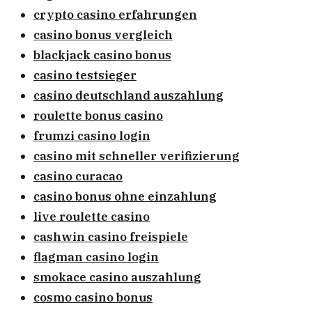
crypto casino erfahrungen
casino bonus vergleich
blackjack casino bonus
casino testsieger
casino deutschland auszahlung
roulette bonus casino
frumzi casino login
casino mit schneller verifizierung
casino curacao
casino bonus ohne einzahlung
live roulette casino
cashwin casino freispiele
flagman casino login
smokace casino auszahlung
cosmo casino bonus