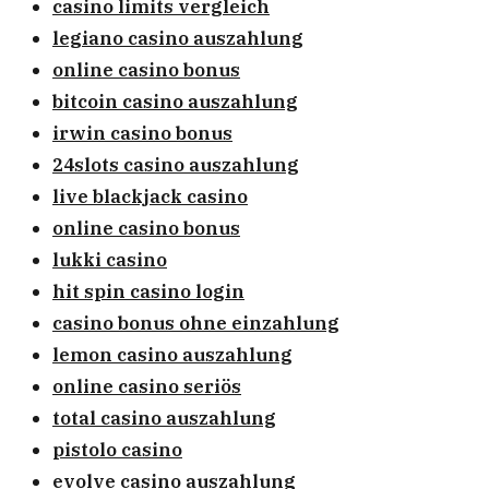
casino limits vergleich
legiano casino auszahlung
online casino bonus
bitcoin casino auszahlung
irwin casino bonus
24slots casino auszahlung
live blackjack casino
online casino bonus
lukki casino
hit spin casino login
casino bonus ohne einzahlung
lemon casino auszahlung
online casino seriös
total casino auszahlung
pistolo casino
evolve casino auszahlung