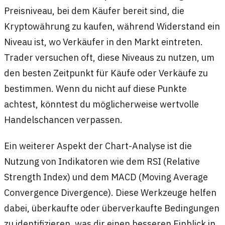
Preisniveau, bei dem Käufer bereit sind, die
Kryptowährung zu kaufen, während Widerstand ein
Niveau ist, wo Verkäufer in den Markt eintreten.
Trader versuchen oft, diese Niveaus zu nutzen, um
den besten Zeitpunkt für Käufe oder Verkäufe zu
bestimmen. Wenn du nicht auf diese Punkte
achtest, könntest du möglicherweise wertvolle
Handelschancen verpassen.
Ein weiterer Aspekt der Chart-Analyse ist die
Nutzung von Indikatoren wie dem RSI (Relative
Strength Index) und dem MACD (Moving Average
Convergence Divergence). Diese Werkzeuge helfen
dabei, überkaufte oder überverkaufte Bedingungen
zu identifizieren, was dir einen besseren Einblick in