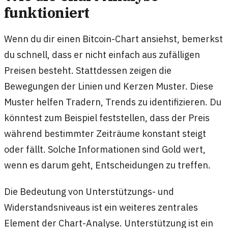
funktioniert
Wenn du dir einen Bitcoin-Chart ansiehst, bemerkst
du schnell, dass er nicht einfach aus zufälligen
Preisen besteht. Stattdessen zeigen die
Bewegungen der Linien und Kerzen Muster. Diese
Muster helfen Tradern, Trends zu identifizieren. Du
könntest zum Beispiel feststellen, dass der Preis
während bestimmter Zeiträume konstant steigt
oder fällt. Solche Informationen sind Gold wert,
wenn es darum geht, Entscheidungen zu treffen.
Die Bedeutung von Unterstützungs- und
Widerstandsniveaus ist ein weiteres zentrales
Element der Chart-Analyse. Unterstützung ist ein