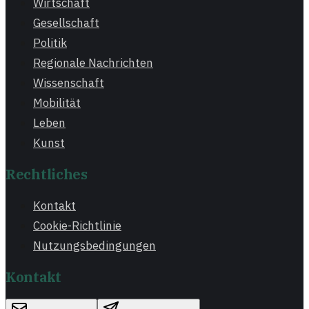
Wirtschaft
Gesellschaft
Politik
Regionale Nachrichten
Wissenschaft
Mobilität
Leben
Kunst
Rechtliches
Kontakt
Cookie-Richtlinie
Nutzungsbedingungen
Kontakt