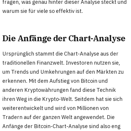
fragen, was genau hinter dieser Analyse steckt und
warum sie für viele so effektiv ist.
Die Anfänge der Chart-Analyse
Ursprünglich stammt die Chart-Analyse aus der
traditionellen Finanzwelt. Investoren nutzen sie,
um Trends und Umkehrungen auf den Märkten zu
erkennen. Mit dem Aufstieg von Bitcoin und
anderen Kryptowährungen fand diese Technik
ihren Weg in die Krypto-Welt. Seitdem hat sie sich
weiterentwickelt und wird von Millionen von
Tradern auf der ganzen Welt angewendet. Die
Anfänge der Bitcoin-Chart-Analyse sind also eng