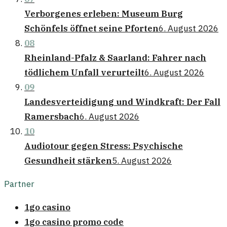
Verborgenes erleben: Museum Burg
Schönfels öffnet seine Pforten
6. August 2026
08
Rheinland-Pfalz & Saarland: Fahrer nach
tödlichem Unfall verurteilt
6. August 2026
09
Landesverteidigung und Windkraft: Der Fall
Ramersbach
6. August 2026
10
Audiotour gegen Stress: Psychische
Gesundheit stärken
5. August 2026
Partner
1go casino
1go casino promo code