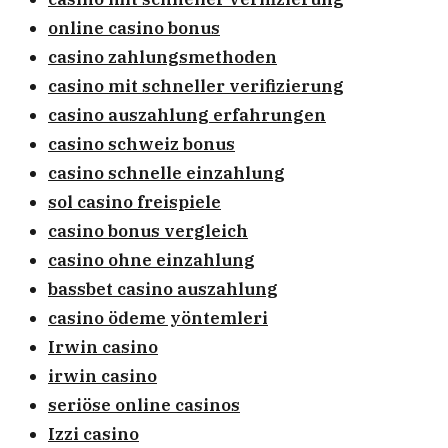
online casino bonus
casino zahlungsmethoden
casino mit schneller verifizierung
casino auszahlung erfahrungen
casino schweiz bonus
casino schnelle einzahlung
sol casino freispiele
casino bonus vergleich
casino ohne einzahlung
bassbet casino auszahlung
casino ödeme yöntemleri
Irwin casino
irwin casino
seriöse online casinos
Izzi casino