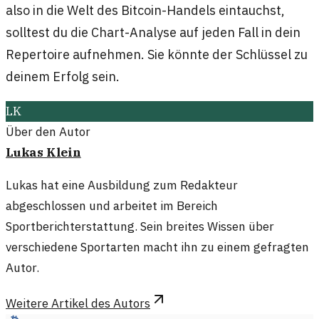
also in die Welt des Bitcoin-Handels eintauchst,
solltest du die Chart-Analyse auf jeden Fall in dein
Repertoire aufnehmen. Sie könnte der Schlüssel zu
deinem Erfolg sein.
LK
Über den Autor
Lukas Klein
Lukas hat eine Ausbildung zum Redakteur
abgeschlossen und arbeitet im Bereich
Sportberichterstattung. Sein breites Wissen über
verschiedene Sportarten macht ihn zu einem gefragten
Autor.
Weitere Artikel des Autors